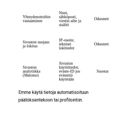
Nimi,
Yhteydenottoihin
sähköposti,
Oikeutettu etu
vastaaminen
viestin aihe ja
sisältö
IP-osoite,
Sivuston suojaus
tekniset
Oikeutettu etu
ja lokitus
lokitiedot
Sivuston
Sivuston
käyttötiedot;
analytiikka
eväste-ID jos
Suostumus
(Matomo)
evästeitä
käytetään
Emme käytä tietoja automatisoituun
päätöksentekoon tai profilointiin.