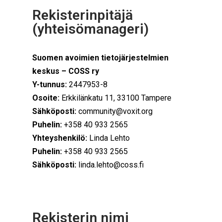
Rekisterinpitäjä
(yhteisömanageri)
Suomen avoimien tietojärjestelmien
keskus – COSS ry
Y-tunnus:
2447953-8
Osoite:
Erkkilänkatu 11, 33100 Tampere
Sähköposti:
community@voxit.org
Puhelin:
+358 40 933 2565
Yhteyshenkilö:
Linda Lehto
Puhelin:
+358 40 933 2565
Sähköposti:
linda.lehto@coss.fi
Rekisterin nimi