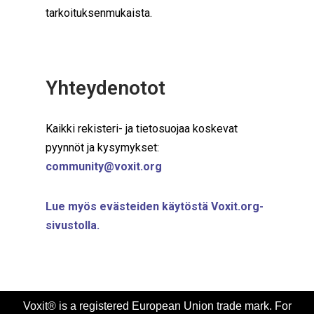
tarkoituksenmukaista.
Yhteydenotot
Kaikki rekisteri- ja tietosuojaa koskevat
pyynnöt ja kysymykset:
community@voxit.org
Lue myös evästeiden käytöstä Voxit.org-
sivustolla.
Voxit® is a registered European Union trade mark. For