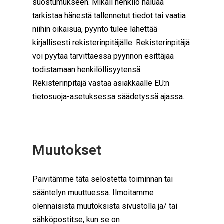
suostumukseen. Mikäli henkilö haluaa
tarkistaa hänestä tallennetut tiedot tai vaatia
niihin oikaisua, pyyntö tulee lähettää
kirjallisesti rekisterinpitäjälle. Rekisterinpitäjä
voi pyytää tarvittaessa pyynnön esittäjää
todistamaan henkilöllisyytensä.
Rekisterinpitäjä vastaa asiakkaalle EU:n
tietosuoja-asetuksessa säädetyssä ajassa.
Muutokset
Päivitämme tätä selostetta toiminnan tai
sääntelyn muuttuessa. Ilmoitamme
olennaisista muutoksista sivustolla ja/ tai
sähköpostitse, kun se on